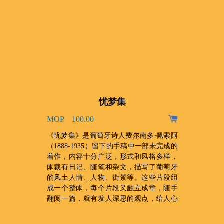
忧梦集
MOP 100.00
、
《忧梦集》是葡萄牙诗人费尔南多‧佩索阿
，
（1888-1935）留下的手稿中一部未完成的
收
着作，内容十分广泛，形式和风格多样，
门
体裁有日记、随笔和杂文，描写了葡萄牙
禆
的风土人情、人物、街景等。这些片段组
成一个整体，每个片段又触立成章，随手
翻阅一篇，就有发人深思的观点，给人心
灵上的震撼。