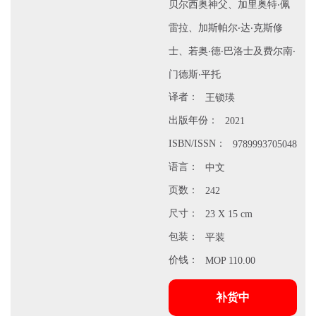
贝尔西奥神父、加里奥特‧佩
雷拉、加斯帕尔‧达‧克斯修
士、若奥‧德‧巴洛士及费尔南‧
门德斯‧平托
译者：
王锁瑛
出版年份：
2021
ISBN/ISSN：
9789993705048
语言：
中文
页数：
242
尺寸：
23 X 15 cm
包装：
平装
价钱：
MOP 110.00
补货中