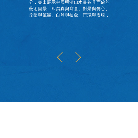
分，突出展示中國明清山水畫各具面貌的
藝術圖景，即寫真與寫意、對景與傳心、
丘壑與筆墨、自然與抽象、再現與表現，
共同呈現中國古代書畫山水題材的作品概
貌。本書為展覽圖錄，收錄全部展品圖
像，並附研究資料及論文兩篇。