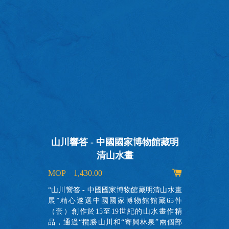
山川響答 - 中國國家博物館藏明
清山水畫
MOP 1,430.00
出
的
“山川響答 - 中國國家博物館藏明清山水畫
故
展”精心遂選中國國家博物館館藏65件
實
（套）創作於15至19世紀的山水畫作精
瞭
品，通過“攬勝山川和“寄興林泉”兩個部