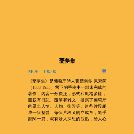
憂夢集
MOP 100.00
、
《憂夢集》是葡萄牙詩人費爾南多‧佩索阿
，
（1888-1935）留下的手稿中一部未完成的
收
著作，內容十分廣泛，形式和風格多樣，
門
體裁有日記、隨筆和雜文，描寫了葡萄牙
禆
的風土人情、人物、街景等。這些片段組
成一個整體，每個片段又觸立成章，隨手
翻閱一篇，就有發人深思的觀點，給人心
靈上的震撼。