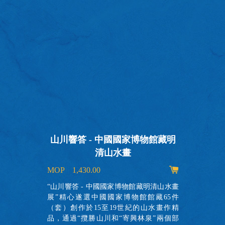
山川響答 - 中國國家博物館藏明
清山水畫
MOP 1,430.00
出
的
“山川響答 - 中國國家博物館藏明清山水畫
故
展”精心遂選中國國家博物館館藏65件
實
（套）創作於15至19世紀的山水畫作精
瞭
品，通過“攬勝山川和“寄興林泉”兩個部