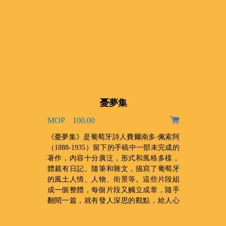
憂夢集
MOP 100.00
、
《憂夢集》是葡萄牙詩人費爾南多‧佩索阿
，
（1888-1935）留下的手稿中一部未完成的
收
著作，內容十分廣泛，形式和風格多樣，
門
體裁有日記、隨筆和雜文，描寫了葡萄牙
禆
的風土人情、人物、街景等。這些片段組
成一個整體，每個片段又觸立成章，隨手
翻閱一篇，就有發人深思的觀點，給人心
靈上的震撼。