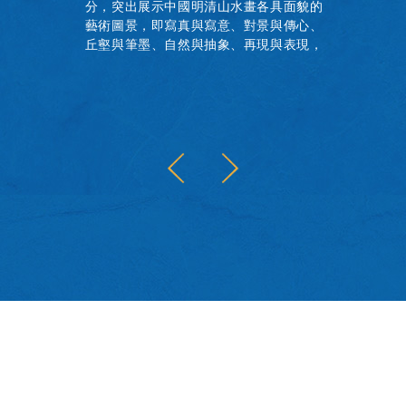
分，突出展示中國明清山水畫各具面貌的
藝術圖景，即寫真與寫意、對景與傳心、
丘壑與筆墨、自然與抽象、再現與表現，
共同呈現中國古代書畫山水題材的作品概
貌。本書為展覽圖錄，收錄全部展品圖
像，並附研究資料及論文兩篇。