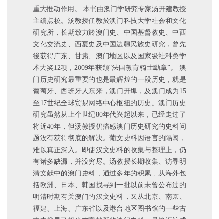
重大推动作用。 本书由澳门学研究专家汤开建教授
主编点校。汤教授任教於澳门科技大学社会和文化
研究所，长期致力於澳门史、中国基督教史、中西
文化交流史、西夏史及中国边疆民族史研究，曾先
後获得广东、甘肃、澳门地区以及国家级社科类学
术大奖12项，2009年获颁“法国教育骑士勳章”。 澳
门历史研究最重要的也是最辉煌的一段历史，就是
葡萄牙、西班牙人东来，澳门开埠，及澳门成为15
至17世纪全球贸易网络中心枢纽的历史。澳门历史
研究虽然从上个世纪80年代兴起以来，已经走过了
将近40年，但汤教授仍痛感澳门历史研究的史料问
题没有获得彻底的解决。葡文史料因语言的隔阂，
难以真正深入。即使汉文史料的收集与整理上，仍
有诸多缺漏，并没穷尽。汤教授长期收集、访寻明
清文献中的澳门史料，通过多年的积累，从海外包
括欧洲、日本、韩国找寻到一批以前未曾公布过的
明清时期有关澳门的汉文史料，又从北京、南京、
福建、上海、广东省以及港台地区图书馆的一些古