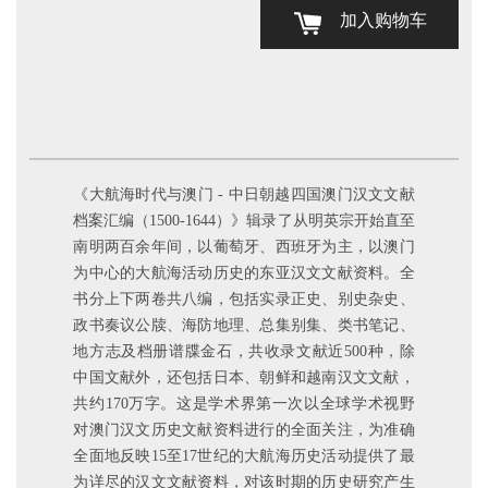
加入购物车
《大航海时代与澳门 - 中日朝越四国澳门汉文文献
档案汇编（1500-1644）》辑录了从明英宗开始直至
南明两百余年间，以葡萄牙、西班牙为主，以澳门
为中心的大航海活动历史的东亚汉文文献资料。全
书分上下两卷共八编，包括实录正史、别史杂史、
政书奏议公牍、海防地理、总集别集、类书笔记、
地方志及档册谱牒金石，共收录文献近500种，除
中国文献外，还包括日本、朝鲜和越南汉文文献，
共约170万字。这是学术界第一次以全球学术视野
对澳门汉文历史文献资料进行的全面关注，为准确
全面地反映15至17世纪的大航海历史活动提供了最
为详尽的汉文文献资料，对该时期的历史研究产生