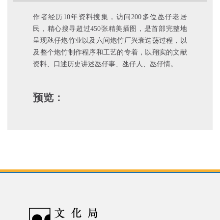
作者经历10年资料搜集，访问200多位氹仔老居
民，精心搜寻超过450张精美插图，是首部完整地
呈现氹仔炮竹业以及六间炮竹厂兴衰迭荡过程，以
及整个炮竹制作程序和工艺的专着，以翔实的文献
资料、口述历史讲述氹仔事、氹仔人、氹仔情。
预览：