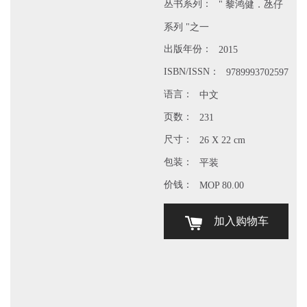
丛书系列：
" 黎鸿健．氹仔
系列 "之一
出版年份：
2015
ISBN/ISSN：
9789993702597
语言：
中文
页数：
231
尺寸：
26 X 22 cm
包装：
平装
价钱：
MOP 80.00
加入购物车