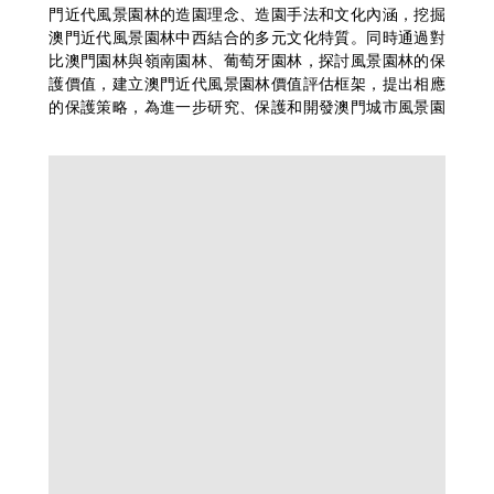
門近代風景園林的造園理念、造園手法和文化內涵，挖掘
澳門近代風景園林中西結合的多元文化特質。同時通過對
比澳門園林與嶺南園林、葡萄牙園林，探討風景園林的保
護價值，建立澳門近代風景園林價值評估框架，提出相應
的保護策略，為進一步研究、保護和開發澳門城市風景園
林這一歷史文化遺產打下可靠基礎。