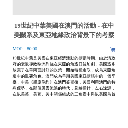
19世紀中葉美國在澳門的活動 - 在中
美關系及東亞地緣政治背景下的考察
MOP 80.00
19世紀中葉是美國在東亞經濟活動的擴張時期。由於清政
府的衰敗導致歐洲列強在東亞的角逐日益加劇，美國逐步
放棄了在華兩面討好的政策，開始積極進取，成為東亞角
逐中的重要角色。澳門成為早期美國東亞擴張中的一個平
臺，中美《望廈條約》在澳門簽署後，美國利用澳門的特
殊優勢，在那個風雲詭譎的時代，見縫插針，左右逢源，
在以美英、美葡、美中關係組成的三角圈中與以英國為首
的列強博弈，從中最大限度地攫取政治利益、經濟利益以
及其他利益。本書基於對已有學術成果的整理和對美國19
世紀相關外交檔案的考察，重點探討了三個方面的問題：
第一，第一次鴉片戰爭之後，美國如何參與列強在東亞的
角逐；第二，澳門在美國東亞擴張中發揮了怎樣的歷史作