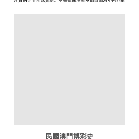
度安排，以及兩大類貿易在兩地歲入比重中的變動，探究
港英政府和澳葡政府在非常規貿易中的博弈與分潤，分析
港澳兩地在常規貿易中的地位變遷，厘清近代澳門最終確
定博彩業為本地主幹行業的緣由。回眸近代澳門與香港經
濟貿易關係的百年變遷，有助於讀者進一步瞭解近代港澳
的發展歷史，把握當今港澳地區的經貿脈絡。
民國澳門博彩史