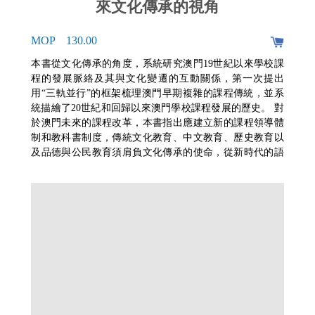
來文化傳承的視角
MOP 130.00
本書從文化傳承的角度，系統研究澳門19世紀以來學校課
程的發展脈絡及其與文化變遷的互動關係，第一次提出
用“三軌並行”的框架梳理澳門早期複雜的課程傳統，並系
統描繪了20世紀和回歸以來澳門學校課程發展的歷史。 對
於澳門未來的課程改革，本書指出應建立新的課程領導體
制和教科書制度，傳統文化教育、中文教育、歷史教育以
及品德與公民教育須肩負文化傳承的使命，從新時代的語
境出發，幫助學生認識中國傳統文化的類型特徵、基本精
神和價值系統，加強近現代史教育並強調澳門史與作為整
體的中國史之間的內在聯繫，讓學生認識更真實、更完整
的中國，促進其身份認同和文化自覺。 本書視野開闊，結
構嚴謹，引用大量一手檔案、葡語文獻及資料，既具學術
價值又有現實意義。