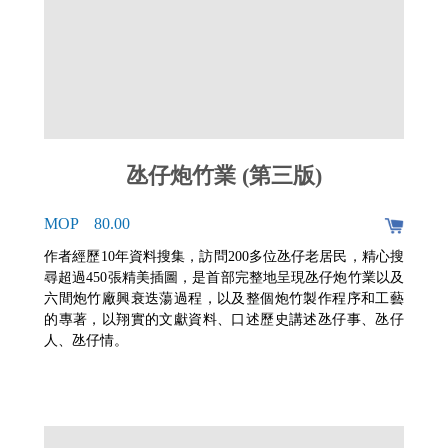
氹仔炮竹業 (第三版)
MOP 80.00
作者經歷10年資料搜集，訪問200多位氹仔老居民，精心搜
尋超過450張精美插圖，是首部完整地呈現氹仔炮竹業以及
六間炮竹廠興衰迭蕩過程，以及整個炮竹製作程序和工藝
的專著，以翔實的文獻資料、口述歷史講述氹仔事、氹仔
人、氹仔情。