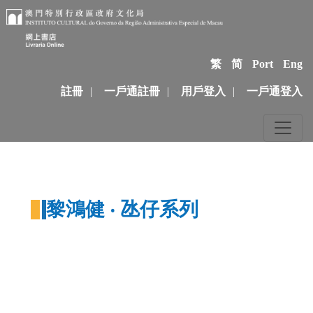
繁
简
Port
Eng
註冊
|
一戶通註冊
|
用戶登入
|
一戶通登入
黎鴻健 ‧ 氹仔系列