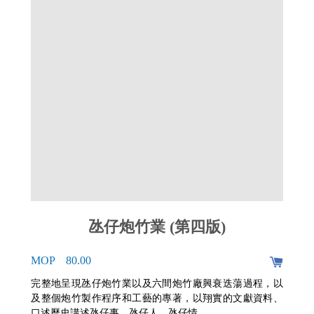
氹仔炮竹業 (第四版)
MOP 80.00
完整地呈現氹仔炮竹業以及六間炮竹廠興衰迭蕩過程，以
及整個炮竹製作程序和工藝的專著，以翔實的文獻資料、
口述歷史講述氹仔事、氹仔人、氹仔情。