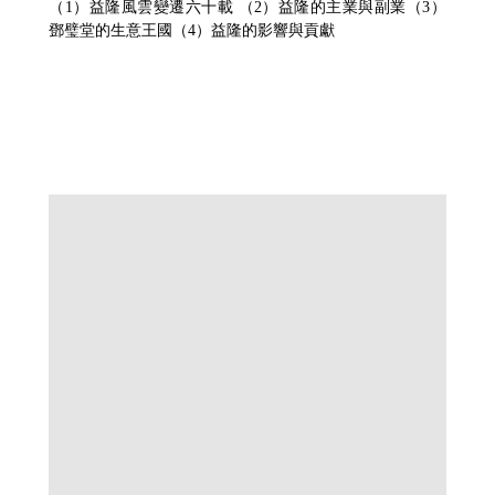
（1）益隆風雲變遷六十載 （2）益隆的主業與副業（3）
鄧璧堂的生意王國（4）益隆的影響與貢獻