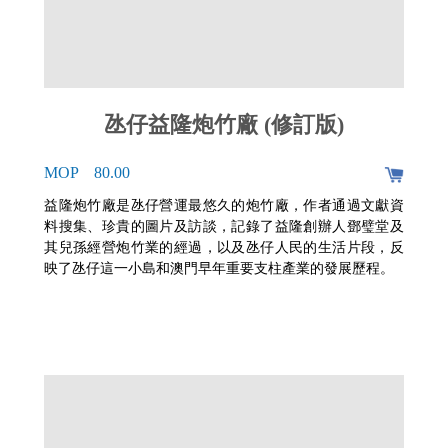
氹仔益隆炮竹廠 (修訂版)
MOP 80.00
益隆炮竹廠是氹仔營運最悠久的炮竹廠，作者通過文獻資
料搜集、珍貴的圖片及訪談，記錄了益隆創辦人鄧璧堂及
其兒孫經營炮竹業的經過，以及氹仔人民的生活片段，反
映了氹仔這一小島和澳門早年重要支柱產業的發展歷程。