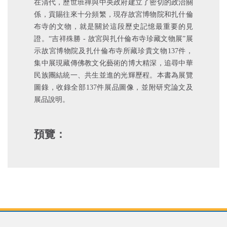
在清代，歷世班禪與中央政府建立了密切的政治關
係，貢賜往來十分頻繁，現存故宮博物院和扎什倫
布寺的文物，就是關於這段歷史記憶最重要的見
證。“吉祥殊勝 - 故宮與扎什倫布寺珍藏文物展”展
示故宮博物院及扎什倫布寺所藏珍貴文物137件，
集中展現藏傳佛教文化藝術的博大精深，追尋中華
民族團結統一、共生並進的光輝歷程。本書為展覽
圖錄，收錄全部137件展品圖像，並附研究論文及
展品說明。
預覽：