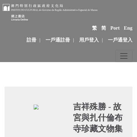
繁
简
Port
Eng
註冊
|
一戶通註冊
|
用戶登入
|
一戶通登入
吉祥殊勝 - 故
宮與扎什倫布
寺珍藏文物集