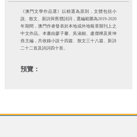
《澳門文學作品選》以精選為原則，文體包括小
說、散文、新詩與舊體詩詞，選編範圍為2019-2020
年期間，澳門作者發表於本地或外地報章期刊上之
中文作品。本書由廖子馨、吳淑鈿、盧傑樺及黃坤
堯主編，共收錄小說十四篇、散文三十八篇、新詩
二十二首及詩詞四十首。
預覽：