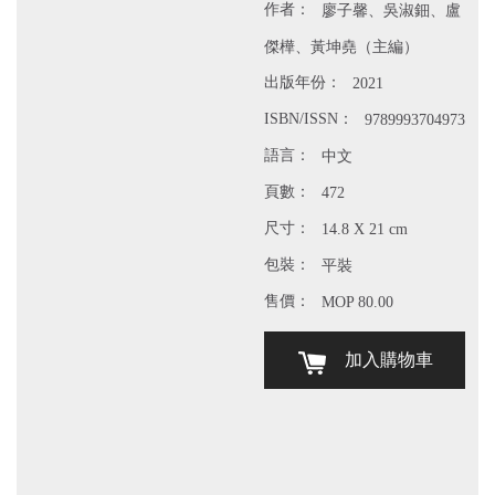
作者：
廖子馨、吳淑鈿、盧
傑樺、黃坤堯（主編）
出版年份：
2021
ISBN/ISSN：
9789993704973
語言：
中文
頁數：
472
尺寸：
14.8 X 21 cm
包裝：
平裝
售價：
MOP 80.00
加入購物車