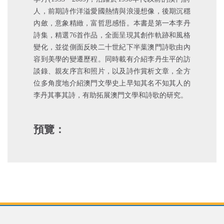
人，前期詩作洋溢愛國熱情與浪漫想像，後期沉穩
內斂，意象精緻，富哲思感悟。本書是第一本李丹
詩集，精選76首作品，全面呈現其創作軌跡和風格
變化，並從側面反映二十世紀下半葉澳門詩歌由內
容到美學的變遷歷程。同時載有介紹李丹生平的訪
談錄、親友序言和照片，以及詩作賞析文章，全方
位多角度地介紹澳門文學史上早知其名不知其人的
李丹其事其詩，有助拓展澳門文學和詩歌的研究。
預覽：