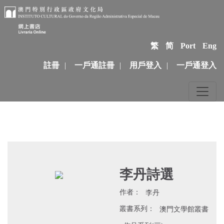
繁
简
Port
Eng
註冊
|
一戶通註冊
|
用戶登入
|
一戶通登入
李丹詩選
作者：
李丹
叢書系列：
澳門文學館叢書