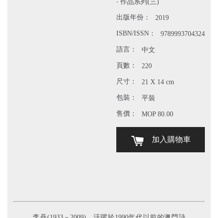
‧ 作品系列(三)
出版年份：
2019
ISBN/ISSN：
9789993704324
語言：
中文
頁數：
220
尺寸：
21 X 14 cm
包裝：
平裝
售價：
MOP 80.00
加入購物車
李丹(1933－2009)，活躍於1990年代以前的澳門詩