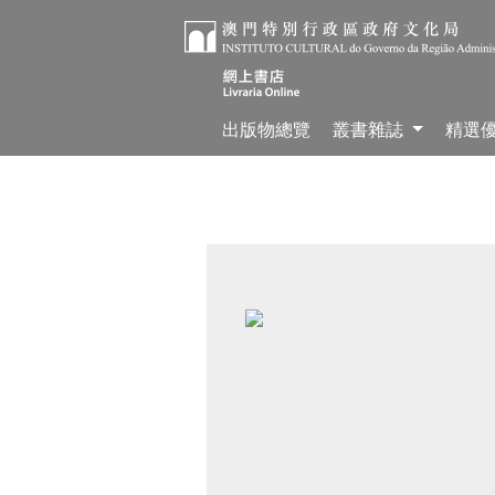
出版物總覽
叢書雜誌
精選