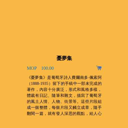
憂夢集
MOP 100.00
、
《憂夢集》是葡萄牙詩人費爾南多‧佩索阿
，
（1888-1935）留下的手稿中一部未完成的
收
著作，內容十分廣泛，形式和風格多樣，
門
體裁有日記、隨筆和雜文，描寫了葡萄牙
禆
的風土人情、人物、街景等。這些片段組
成一個整體，每個片段又觸立成章，隨手
翻閱一篇，就有發人深思的觀點，給人心
靈上的震撼。