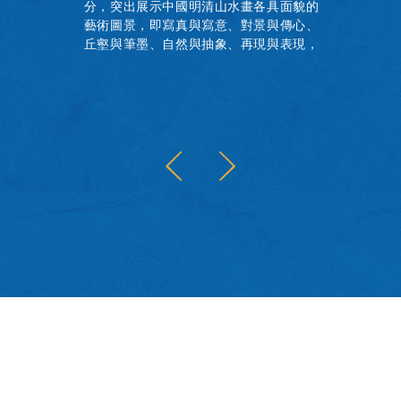
分，突出展示中國明清山水畫各具面貌的
藝術圖景，即寫真與寫意、對景與傳心、
丘壑與筆墨、自然與抽象、再現與表現，
共同呈現中國古代書畫山水題材的作品概
貌。本書為展覽圖錄，收錄全部展品圖
像，並附研究資料及論文兩篇。