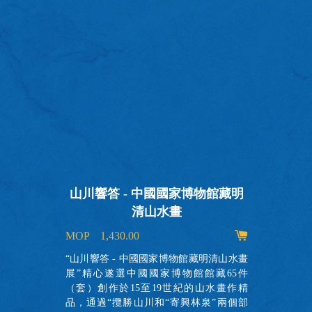
山川響答 - 中國國家博物館藏明
清山水畫
MOP 1,430.00
出
的
“山川響答 - 中國國家博物館藏明清山水畫
故
展”精心遂選中國國家博物館館藏65件
實
（套）創作於15至19世紀的山水畫作精
瞭
品，通過“攬勝山川和“寄興林泉”兩個部