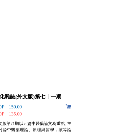
化雜誌(外文版)第七十一期
文化雜誌(中
期
P 150.00
P 135.00
MOP 150.00
MOP 135.00
文版第71期以五篇中醫藥論文為重點, 主
討論中醫藥理論、原理與哲學，該等論
中文版第116