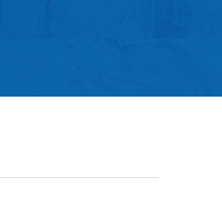
；他們來自文明的國度，卻發現這裡
發揚土生葡人美
化更燦爛；他們來自發達的國度，卻
祖父母 - 澳門昔
這裡的經濟更繁榮。當時來華的葡萄
治及馬蒂爾‧帕切科
包括神父、商人等均對中國的風土人
譜，讓中外讀者
到耳目一新，因而不吝筆墨，紛紛執
的文化特色及生
下自已的所見所聞，並異口同聲地讚
及葡英雙語版。
時的中國是一個近乎完美的理想世
他們的描寫細緻入微，栩栩如生，使
們感受到仿佛是在觀看一幕幕已知或
的舞臺劇。