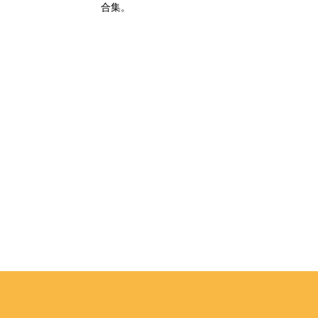
葡萄牙
合集。
片段組
，隨手
給人心