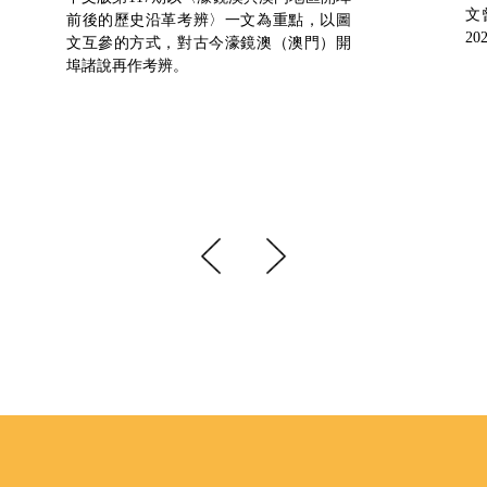
文
前後的歷史沿革考辨〉一文為重點，以圖
2
文互參的方式，對古今濠鏡澳（澳門）開
埠諸說再作考辨。