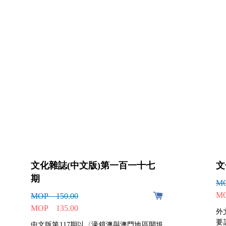
文化雜誌(中文版)第一百一十七
文
期
MO
MO
MOP 150.00
MOP 135.00
外
要
中文版第117期以〈濠鏡澳與澳門地區開埠