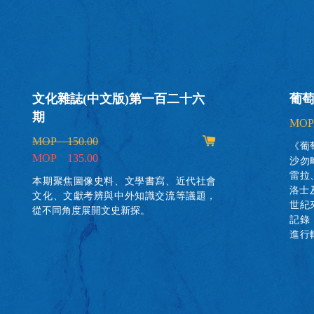
文化雜誌(中文版)第一百二十六
葡
期
MOP
MOP 150.00
《葡
MOP 135.00
沙勿
雷拉
本期聚焦圖像史料、文學書寫、近代社會
洛士
文化、文獻考辨與中外知識交流等議題，
世紀
從不同角度展開文史新探。
記錄
進行
中華
教師
學翻
終於
們來