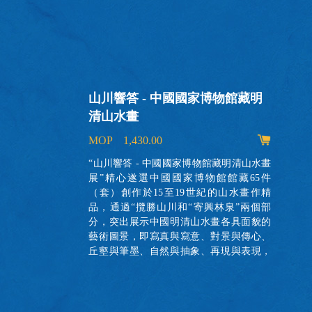
山川響答 - 中國國家博物館藏明
清山水畫
MOP 1,430.00
署出
體的
“山川響答 - 中國國家博物館藏明清山水畫
活故
展”精心遂選中國國家博物館館藏65件
的實
（套）創作於15至19世紀的山水畫作精
者瞭
品，通過“攬勝山川和“寄興林泉”兩個部
分，突出展示中國明清山水畫各具面貌的
藝術圖景，即寫真與寫意、對景與傳心、
丘壑與筆墨、自然與抽象、再現與表現，
共同呈現中國古代書畫山水題材的作品概
貌。本書為展覽圖錄，收錄全部展品圖
像，並附研究資料及論文兩篇。