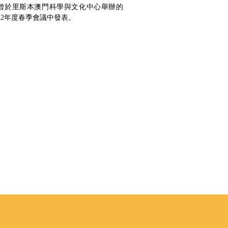
曾於里斯本澳門科學與文化中心舉辦的
誕為主題，以〈以“
022年度春季會議中發表。
之名維繫管治與
再研究〉一文為