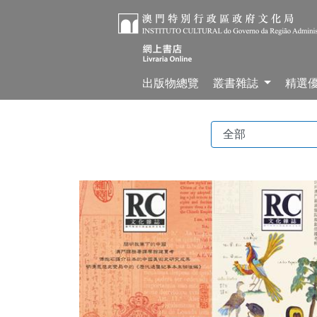
出版物總覽
叢書雜誌
精選