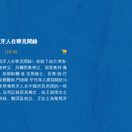
萄牙人在華見聞錄
祖父家的澳門
 110.00
MOP 170.00
萄牙人在華見聞錄》收錄了由方濟各‧
葡萄牙人於十六世
略神父、貝爾西奧神父、加里奧特‧佩
洲乘船東來，他
、加斯帕爾‧達‧克斯修士、若奧‧德‧巴
區、不同民族、
及費爾南‧門德斯‧平托等人撰寫關於16
食習慣漸漸糅合
來華葡萄牙人在中國所見所聞的一些
長，大大地豐富
，這些記錄原為葡文，由王鎖瑛女士
有的土生菜。澳
輯錄、翻譯及校註。王女士為葡萄牙
會貫通而成的一
文化之友協會會長，原為阿威羅大學
航海文化的一個
及研究生導師，長期從事中葡雙語教
美食烹飪技藝於
譯及研究工作。 16世紀初，葡萄牙人
非物質文化遺產名
到達了名為“大明”的大中華帝國。他
生於澳門一個古
自古老的歐洲，卻發現這裡的世界更
不遺餘力推廣土