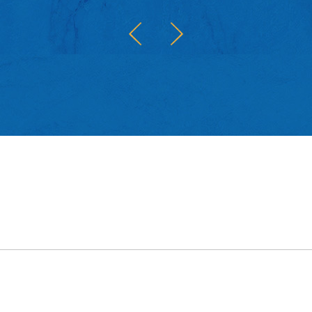
古老
的文
發現
牙人
情感
筆寫
歎當
界。
讀者
未知