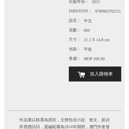
出版年份：
2015
ISBN/ISSN：
9789993702511
語言：
中文
頁數：
604
尺寸：
21.2 X 14.8 cm
包裝：
平裝
售價：
MOP 100.00
加入購物車
作品選以精選為原則，文體包括小說、散文、新詩
與舊體詩詞，選編範圍為2014年期間，澳門作者發