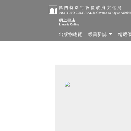
出版物總覽
叢書雜誌
精選