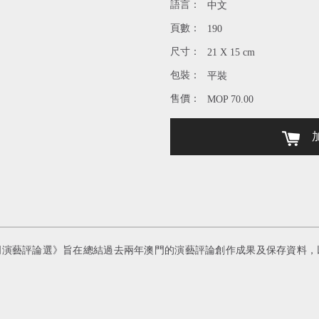
語言：
中文
頁數：
190
尺寸：
21 X 15 cm
包裝：
平裝
售價：
MOP 70.00
加
年度澳門演藝評論選》旨在總結過去兩年澳門的演藝評論創作成果及保存資料