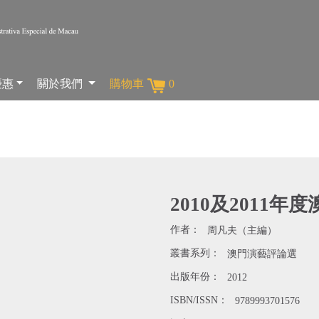
優惠
關於我們
購物車
0
2010及2011
作者：
周凡夫（主編）
叢書系列：
澳門演藝評論選
出版年份：
2012
ISBN/ISSN：
9789993701576