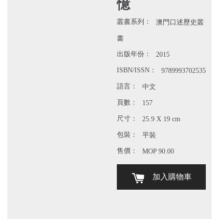
憶
叢書系列：
澳門口述歷史叢
書
出版年份：
2015
ISBN/ISSN：
9789993702535
語言：
中文
頁數：
157
尺寸：
25.9 X 19 cm
包裝：
平裝
售價：
MOP 90.00
加入購物車