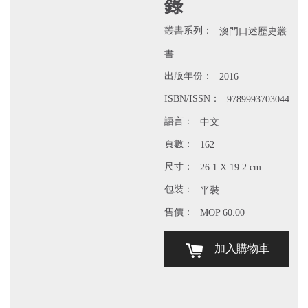
錄
叢書系列：
澳門口述歷史叢
書
出版年份：
2016
ISBN/ISSN：
9789993703044
語言：
中文
頁數：
162
尺寸：
26.1 X 19.2 cm
包裝：
平裝
售價：
MOP 60.00
加入購物車