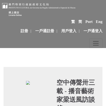
繁
简
Port
Eng
註冊
|
一戶通註冊
|
用戶登入
|
一戶通登入
空中傳聲卅三
載 - 播音藝術
家梁送風訪談