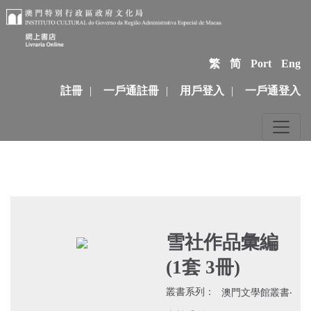
繁
简
Port
Eng
註冊
|
一戶通註冊
|
用戶登入
|
一戶通登入
雪社作品彙編
(1套 3冊)
叢書系列：
澳門文學館叢書‧