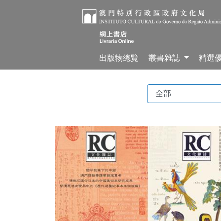
出版物總覽
叢書雜誌
精選