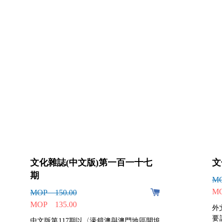
文化雜誌(中文版)第一百一十七
文
期
MO
MO
MOP 150.00
MOP 135.00
外
要
中文版第117期以〈濠鏡澳與澳門地區開埠