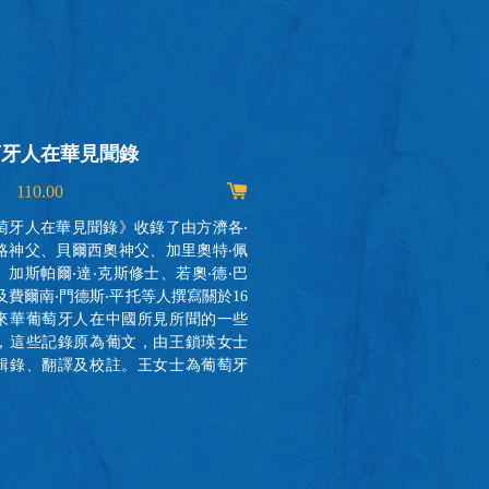
萄牙人在華見聞錄
祖父家的澳門
 110.00
MOP 170.00
萄牙人在華見聞錄》收錄了由方濟各‧
葡萄牙人於十六世
略神父、貝爾西奧神父、加里奧特‧佩
洲乘船東來，他
、加斯帕爾‧達‧克斯修士、若奧‧德‧巴
區、不同民族、
及費爾南‧門德斯‧平托等人撰寫關於16
食習慣漸漸糅合
來華葡萄牙人在中國所見所聞的一些
長，大大地豐富
，這些記錄原為葡文，由王鎖瑛女士
有的土生菜。澳
輯錄、翻譯及校註。王女士為葡萄牙
會貫通而成的一
文化之友協會會長，原為阿威羅大學
航海文化的一個
及研究生導師，長期從事中葡雙語教
美食烹飪技藝於
譯及研究工作。 16世紀初，葡萄牙人
非物質文化遺產名
到達了名為“大明”的大中華帝國。他
生於澳門一個古
自古老的歐洲，卻發現這裡的世界更
不遺餘力推廣土