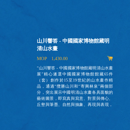
山川響答 - 中國國家博物館藏明
清山水畫
MOP 1,430.00
署出
體的
“山川響答 - 中國國家博物館藏明清山水畫
活故
展”精心遂選中國國家博物館館藏65件
的實
（套）創作於15至19世紀的山水畫作精
者瞭
品，通過“攬勝山川和“寄興林泉”兩個部
分，突出展示中國明清山水畫各具面貌的
藝術圖景，即寫真與寫意、對景與傳心、
丘壑與筆墨、自然與抽象、再現與表現，
共同呈現中國古代書畫山水題材的作品概
貌。本書為展覽圖錄，收錄全部展品圖
像，並附研究資料及論文兩篇。