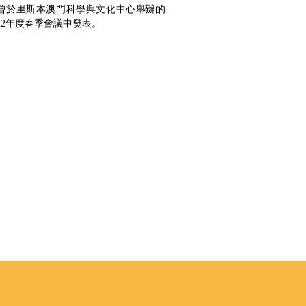
曾於里斯本澳門科學與文化中心舉辦的
誕為主題，以〈以“
022年度春季會議中發表。
之名維繫管治與
再研究〉一文為