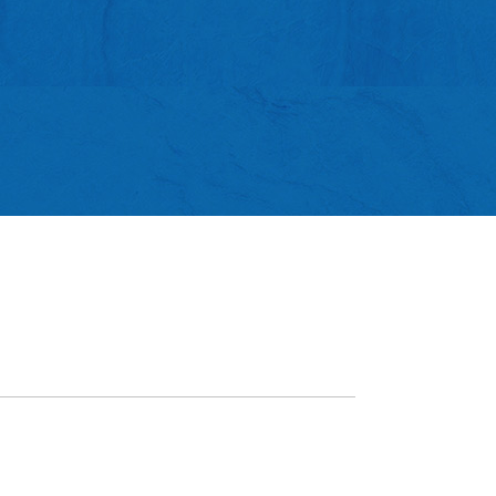
；他們來自文明的國度，卻發現這裡
發揚土生葡人美
化更燦爛；他們來自發達的國度，卻
祖父母 - 澳門昔
這裡的經濟更繁榮。當時來華的葡萄
治及馬蒂爾‧帕切科
包括神父、商人等均對中國的風土人
譜，讓中外讀者
到耳目一新，因而不吝筆墨，紛紛執
的文化特色及生
下自已的所見所聞，並異口同聲地讚
及葡英雙語版。
時的中國是一個近乎完美的理想世
他們的描寫細緻入微，栩栩如生，使
們感受到仿佛是在觀看一幕幕已知或
的舞臺劇。