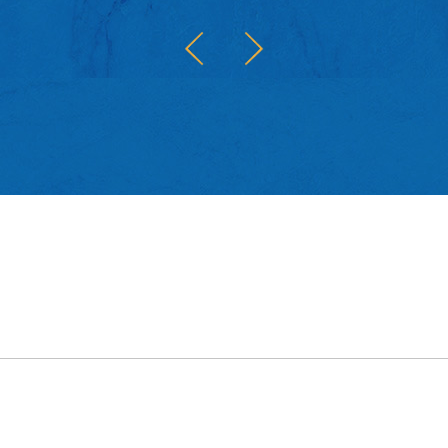
古老
的文
發現
牙人
情感
筆寫
歎當
界。
讀者
未知