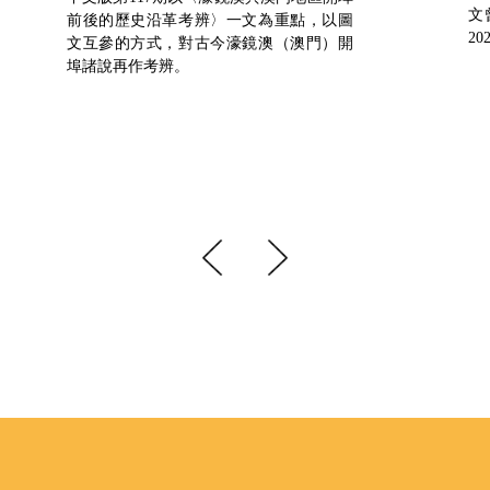
文
前後的歷史沿革考辨〉一文為重點，以圖
2
文互參的方式，對古今濠鏡澳（澳門）開
埠諸說再作考辨。