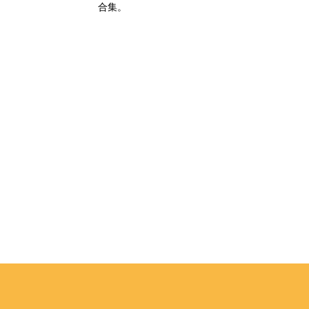
葡萄牙
合集。
片段組
，隨手
給人心