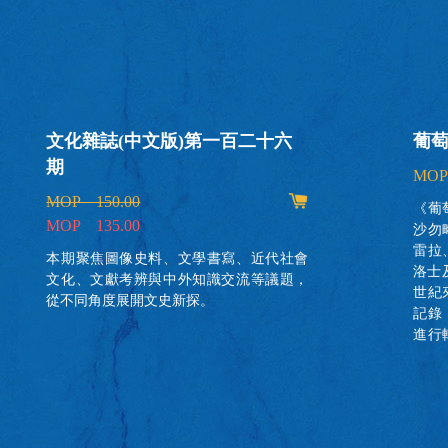
文化雜誌(中文版)第一百二十六
葡
期
MOP
MOP 150.00
《葡
MOP 135.00
沙勿
雷拉
本期聚焦圖像史料、文學書寫、近代社會
洛士
文化、文獻考辨與中外知識交流等議題，
世紀
從不同角度展開文史新探。
記錄
進行
中華
教師
學翻
終於
們來