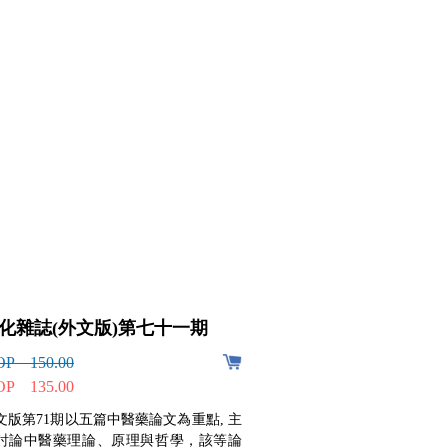
化雜誌(外文版)第七十一期
文化雜誌(中
期
P 150.00
P 135.00
MOP 150.00
MOP 135.00
文版第71期以五篇中醫藥論文為重點, 主
討論中醫藥理論、原理與哲學，該等論
中文版第116