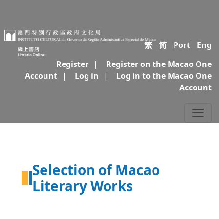
繁
简
Port
Eng
Register
|
Register on the Macao One
Account
|
Log in
|
Log in to the Macao One
Account
Selection of Macao
Literary Works