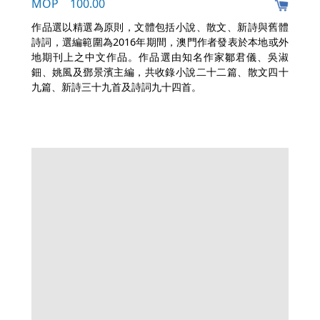
MOP 100.00
作品選以精選為原則，文體包括小說、散文、新詩與舊體
詩詞，選編範圍為2016年期間，澳門作者發表於本地或外
地期刊上之中文作品。作品選由知名作家鄒君儀、吳淑
鈿、姚風及鄧景濱主編，共收錄小說二十二篇、散文四十
九篇、新詩三十九首及詩詞九十四首。