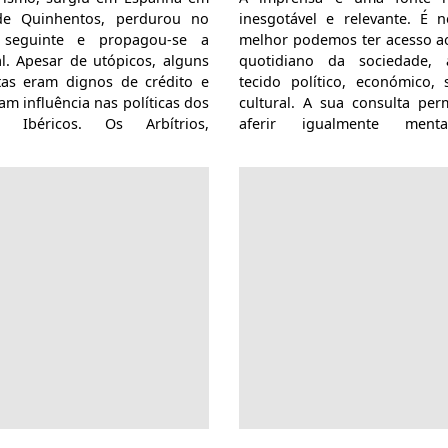
 de Quinhentos, perdurou no
inesgotável e relevante. É 
 seguinte e propagou-se a
melhor podemos ter acesso a
l. Apesar de utópicos, alguns
quotidiano da sociedade,
stas eram dignos de crédito e
tecido político, económico, 
am influência nas políticas dos
cultural. A sua consulta per
s Ibéricos. Os Arbítrios,
aferir igualmente mental
os a escrito, eram elaborados
valores, modas. O conteúdo 
ensadores, especialistas
parte das publicações ana
micos, homens de Estado,
neste dicionário é desconhe
sos, comerciantes, soldados,
seu estudo poderá contribui
tes, aventureiros e mesmo
reavaliação de determ
s curiosos. Eram, em geral,
assuntos, porquanto traz a 
s ao rei.
elementos marcantes da hist
território. A especificidade do
de Macau configurou uma i
com características peculi
presente obra analisa, de
inventaria e localiza t
periódicos macaenses public
século XIX.