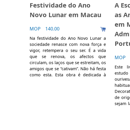
Festividade do Ano
A Esc
Novo Lunar em Macau
as A
em M
MOP 140.00
Admi
Na festividade do Ano Novo Lunar a
Port
sociedade renasce com nova força e
vigor, retempera o seu ser. É a vida
que se renova, os afectos que
MOP 1
circulam, os laços que se estreitam, os
Este l
amigos que se “cativam”. Não há festa
estudo 
como esta. Esta obra é dedicada à
ourives
grande festividade do povo chinês,
habit
responsável pela maior
Decorat
movimentação de pessoas todos os
de orig
anos em toda a terra para o encontro
sejam l
com as suas famílias. A primeira parte
que che
e dedicada ao calendário lunar. A
aqui 
segunda parte da obra é toda
admini
dedicada à celebração do Ano Novo
portug
Lunar. E, porque não há festa sem