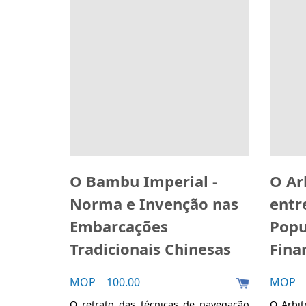
O Bambu Imperial -
O Ar
Norma e Invenção nas
entr
Embarcações
Popu
Tradicionais Chinesas
Fina
MOP 100.00
MOP 1
O retrato das técnicas de navegação
O Arbi