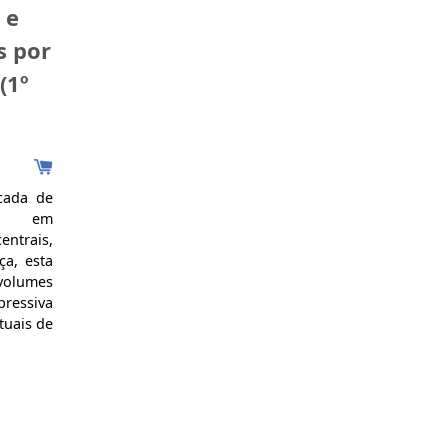
 e
guia-nos através de um percurso que
parte da gastronomia propriamente
s por
dita – esses fascinantes sabores de
(1º
diferença macaenses, cujas evocações
são tão múltiplas e que acabaram por
ser uma comida de identidade tanto
em Macau, como um pouco por todo
o mundo onde a diáspora macaense
levou os cosmopolitas que em Macau
cada de
se vão criando. Da gastronomia o
ias em
autor leva-nos às vivências sociais que
ntrais,
ela convoca: da mais simples malga
ça, esta
de arroz branco aos elaboradíssimos
volumes
banquetes dos dias de festa. Este
ressiva
livro, portanto, é uma porta aberta
tuais de
para bem mais do que uma comida –
e 1900.
o que já não é pouca coisa – é todo
lo XVII,
um troço da história da globalização
endo os
na qual estamos cada vez mais
primeira
envolvidos e que está inscrita em
 121 da
condimentos, em molhos, em modos