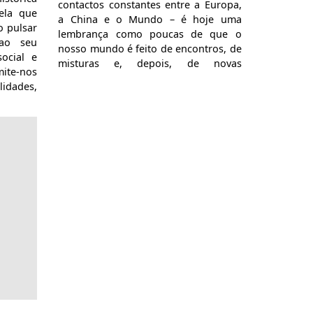
contactos constantes entre a Europa,
nela que
a China e o Mundo – é hoje uma
o pulsar
lembrança como poucas de que o
 ao seu
nosso mundo é feito de encontros, de
social e
misturas e, depois, de novas
mite-nos
separações, de re-significações, de
idades,
novas identidades. O movimento é
da maior
pendular mas é constante. Há algo de
lisadas
universal na comida que apela aos
cido. O
humanos e até grandes recorrências
r para a
no paladar. Mas, ao mesmo tempo, a
inados
comida que escolhemos para nós e os
colação
nossos e que desejamos consumir é
ória do
um dos repositórios mais
 estatuto
incontornáveis dos nossos afectos
mprensa
identitários. Será isso um paradoxo?
ares. A
Seria, se a história não fosse uma
screve,
constante transformação. [...]
odos os
Fernando Sales Lopes, entendido
ados no
como poucos, muito para lá do
observador distanciado, é um
observador participante. O seu texto