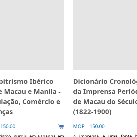
bitrismo Ibérico
Dicionário Cronoló
e Macau e Manila -
da Imprensa Perió
lação, Comércio e
de Macau do Sécul
nças
(1822-1900)
50.00
MOP 150.00
trismo, surgiu em Espanha em
A imprensa é uma fonte hi