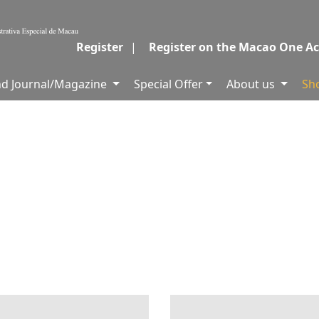
Register
|
Register on the Macao One A
and Journal/Magazine
Special Offer
About us
Sh