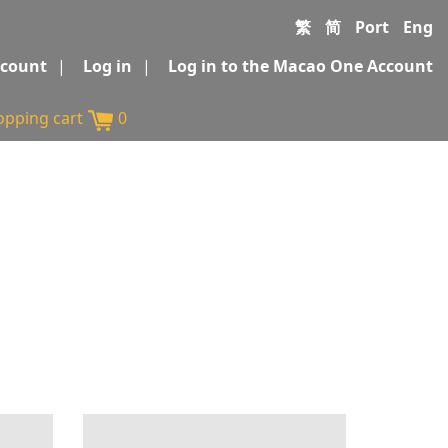
繁
简
Port
Eng
ccount
|
Log in
|
Log in to the Macao One Account
opping cart
0