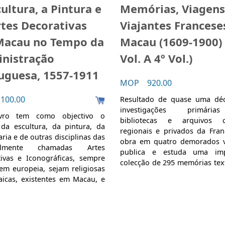
ultura, a Pintura e
Memórias, Viagens
rtes Decorativas
Viajantes Francese
acau no Tempo da
Macau (1609-1900) 
nistração
Vol. A 4º Vol.)
uguesa, 1557-1911
MOP 920.00
00.00
Resultado de quase uma dé
investigações primár
ivro tem como objectivo o
bibliotecas e arquivos ce
da escultura, da pintura, da
regionais e privados da Fran
aria e de outras disciplinas das
obra em quatro demorados 
ualmente chamadas Artes
publica e estuda uma imp
ivas e Iconográficas, sempre
colecção de 295 memórias tex
em europeia, sejam religiosas
Macau escritas entre 1609 
aicas, existentes em Macau, e
Reúnem-se a 20 textos do sécu
garam ao território ou foram
57 do século XVIII, pertenc
executadas durante a
restantes em número de 97 à 
stração partilhada com os
metade do século XIX para
ueses, concretamente, entre