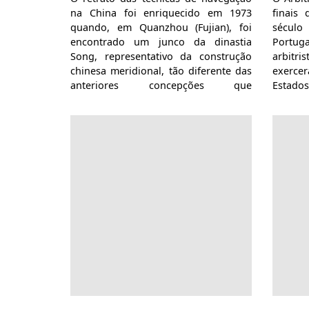
na China foi enriquecido em 1973
finais
quando, em Quanzhou (Fujian), foi
século
encontrado um junco da dinastia
Portuga
Song, representativo da construção
arbitri
chinesa meridional, tão diferente das
exercer
anteriores concepções que
Estado
assemelhavam estas embarcações a
reduzid
jangadas.
por p
econó
religio
viajan
simple
dirigido