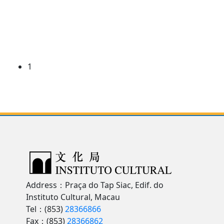
1
Address：Praça do Tap Siac, Edif. do
Instituto Cultural, Macau
Tel：(853)
28366866
Fax：(853)
28366862