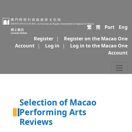
繁
简
Port
Eng
Register
|
Register on the Macao One
Account
|
Log in
|
Log in to the Macao One
Account
Selection of Macao
Performing Arts
Reviews