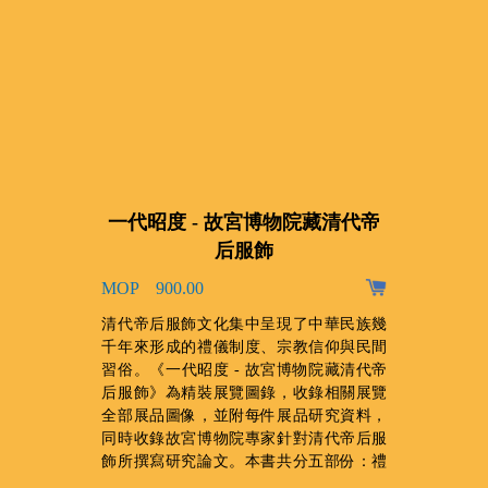
一代昭度 - 故宮博物院藏清代帝
后服飾
MOP 900.00
阿
的
清代帝后服飾文化集中呈現了中華民族幾
，
千年來形成的禮儀制度、宗教信仰與民間
牙
習俗。《一代昭度 - 故宮博物院藏清代帝
組
后服飾》為精裝展覽圖錄，收錄相關展覽
手
全部展品圖像，並附每件展品研究資料，
心
同時收錄故宮博物院專家針對清代帝后服
飾所撰寫研究論文。本書共分五部份：禮
服、吉服、常服、行服．戎服和便服，共