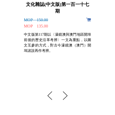
文化雜誌(中文版)第一百一十七
期
MOP 150.00
，
MOP 135.00
作
的
中文版第117期以〈濠鏡澳與澳門地區開埠
前後的歷史沿革考辨〉一文為重點，以圖
文互參的方式，對古今濠鏡澳（澳門）開
埠諸說再作考辨。