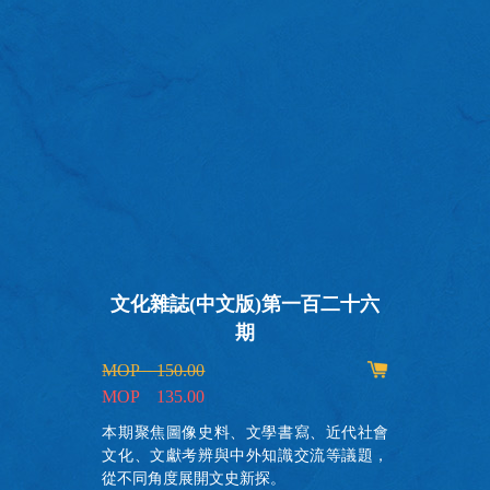
文化雜誌(中文版)第一百二十六
期
MOP 150.00
MOP 135.00
畫
件
本期聚焦圖像史料、文學書寫、近代社會
精
文化、文獻考辨與中外知識交流等議題，
部
從不同角度展開文史新探。