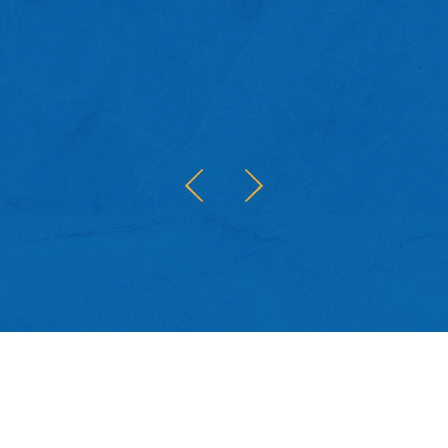
的
、
，
概
圖