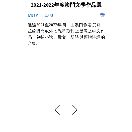
2021-2022年度澳門文學作品選
MOP 80.00
阿
選編2021至2022年間，由澳門作者撰寫，
的
並於澳門或外地報章期刊上發表之中文作
，
品，包括小說、散文、新詩與舊體詩詞的
牙
合集。
組
手
心