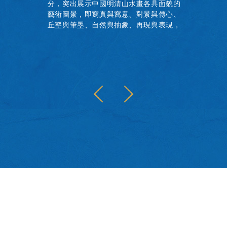
分，突出展示中國明清山水畫各具面貌的
藝術圖景，即寫真與寫意、對景與傳心、
丘壑與筆墨、自然與抽象、再現與表現，
共同呈現中國古代書畫山水題材的作品概
貌。本書為展覽圖錄，收錄全部展品圖
像，並附研究資料及論文兩篇。