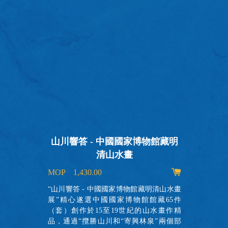
山川響答 - 中國國家博物館藏明
清山水畫
MOP 1,430.00
出
的
“山川響答 - 中國國家博物館藏明清山水畫
故
展”精心遂選中國國家博物館館藏65件
實
（套）創作於15至19世紀的山水畫作精
瞭
品，通過“攬勝山川和“寄興林泉”兩個部