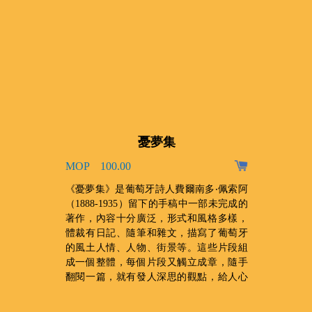
憂夢集
MOP 100.00
、
《憂夢集》是葡萄牙詩人費爾南多‧佩索阿
，
（1888-1935）留下的手稿中一部未完成的
收
著作，內容十分廣泛，形式和風格多樣，
門
體裁有日記、隨筆和雜文，描寫了葡萄牙
禆
的風土人情、人物、街景等。這些片段組
成一個整體，每個片段又觸立成章，隨手
翻閱一篇，就有發人深思的觀點，給人心
靈上的震撼。