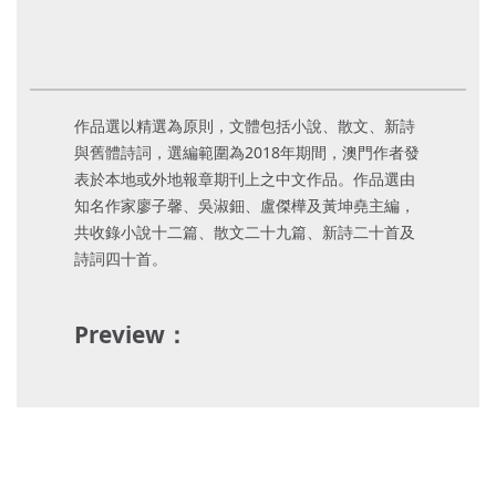
作品選以精選為原則，文體包括小說、散文、新詩
與舊體詩詞，選編範圍為2018年期間，澳門作者發
表於本地或外地報章期刊上之中文作品。作品選由
知名作家廖子馨、吳淑鈿、盧傑樺及黃坤堯主編，
共收錄小說十二篇、散文二十九篇、新詩二十首及
詩詞四十首。
Preview：