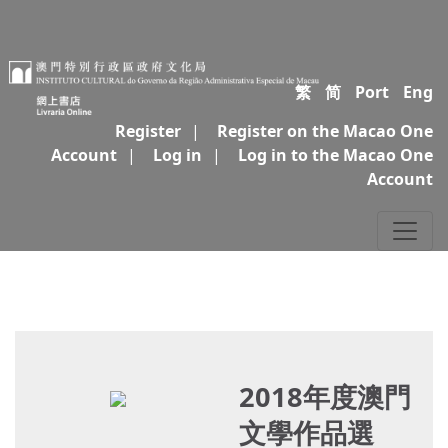
繁
简
Port
Eng
Register
|
Register on the Macao One
Account
|
Log in
|
Log in to the Macao One
Account
2018年度澳門
文學作品選