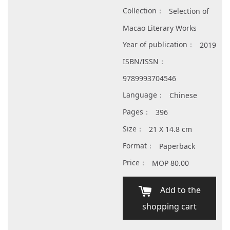
Collection：
Selection of
Macao Literary Works
Year of publication：
2019
ISBN/ISSN：
9789993704546
Language：
Chinese
Pages：
396
Size：
21 X 14.8 cm
Format：
Paperback
Price：
MOP 80.00
Add to the
shopping cart