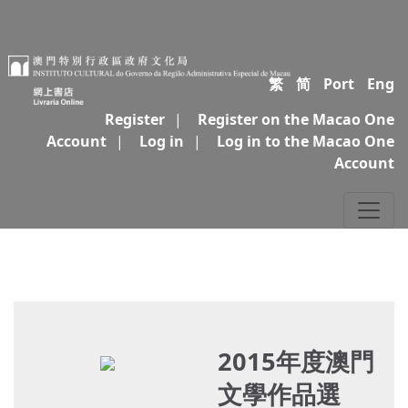
繁
简
Port
Eng
Register
|
Register on the Macao One
Account
|
Log in
|
Log in to the Macao One
Account
2015年度澳門
文學作品選