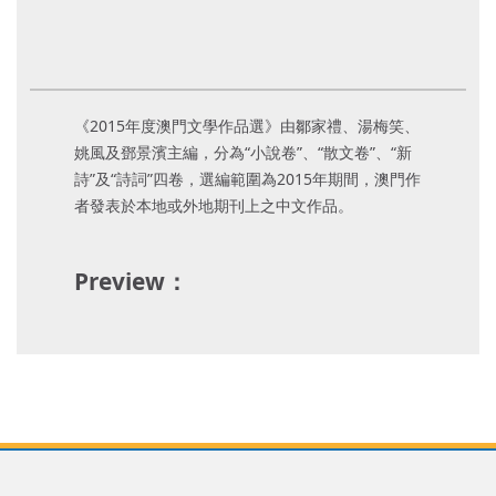
《2015年度澳門文學作品選》由鄒家禮、湯梅笑、
姚風及鄧景濱主編，分為“小說卷”、“散文卷”、“新
詩”及“詩詞”四卷，選編範圍為2015年期間，澳門作
者發表於本地或外地期刊上之中文作品。
Preview：