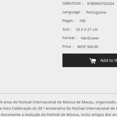
ISBN/ISSN：
9789993703204
Language：
Portuguese
Pages：
190
Size：
33.5 X 27 cm
Format：
Hardcover
Price：
MOP 300.00
Add to th
 anos do Festival Internacional de Música de Macau, organizado p
o o livro Celebração do 30.º Aniversário do Festival Internacional d
 documenta a evolução do Festival de Música, inclui artigos dos an