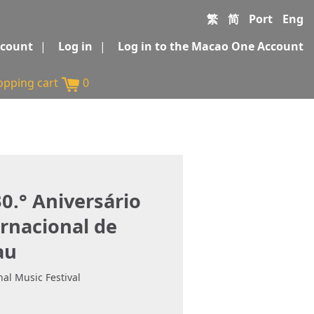
繁
简
Port
Eng
ccount
|
Log in
|
Log in to the Macao One Account
opping cart
0
0.° Aniversário
ernacional de
au
al Music Festival