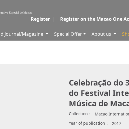
Register
|
Register on the Macao One A
and Journal/Magazine
Special Offer
About us
Sh
Celebração do 3
do Festival Int
Música de Mac
Collection：
Macao Internation
Year of publication：
2017