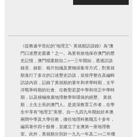
《從教逾半世紀的“地理王”- 黃就順訪談錄》為“澳
門口述歷史叢書＂之一。為更有效地保存澳門的歷
史記憶，澳門檔案館自二○一三年開始，透過訪談
錄音、錄影、相片拍攝及實物採集等方式，對黃就
順進行了多次的口述歷史訪談，並按序整合及編輯
訪談內容，記錄了黃就順的童年和求學時期，太平
洋戰爭時期的社會、任教聖若瑟中學和培正中學時
期，以及積極推廣地理教學和環保的經歷。 黃就
順，土生土長的澳門人。是資深教育工作者，在學
生中享有“地理王”美譽。自一九四九年開始於本澳
兩間中學及大學任教，擔任地理科教職五十多年，
編寫著作四十餘冊，並建立了全澳第一座地理教
室。此外，黃就順分別於一九九一年及二○○二年獲