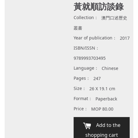
黃就順訪談錄
Collection：
澳門口述歷史
叢書
Year of publication：
2017
ISBN/ISSN：
9789993703495
Language：
Chinese
Pages：
247
Size：
26 X 19.1 cm
Format：
Paperback
Price：
MOP 80.00
Add to the
shopping cart