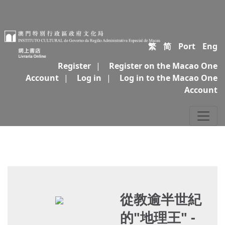
繁
简
Port
Eng
Register
|
Register on the Macao One
Account
|
Log in
|
Log in to the Macao One
Account
從教逾半世紀
的"地理王" -