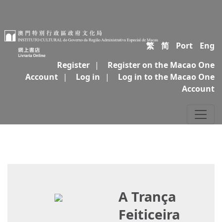
繁
简
Port
Eng
Register
|
Register on the Macao One
Account
|
Log in
|
Log in to the Macao One
Account
A Trança
Feiticeira