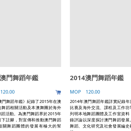
15澳門舞蹈年鑑
2014澳門舞蹈年鑑
20.00
MOP 120.00
5澳門舞蹈年鑑》紀錄了2015年在澳
2014年澳門舞蹈年鑑詳實紀錄
的舞蹈相關活動及本澳舞團於海外
比賽及海外交流、課程及工作坊
蹈活動。為澳門舞蹈界於2015年
列明本地舞蹈團體及工作室資料
留下註腳，對宣傳和推動澳門舞蹈
錄評論以深度探討澳門舞蹈發展
相關舞蹈團體的發展有極大的幫
舞蹈、文化研究及社會發展編史