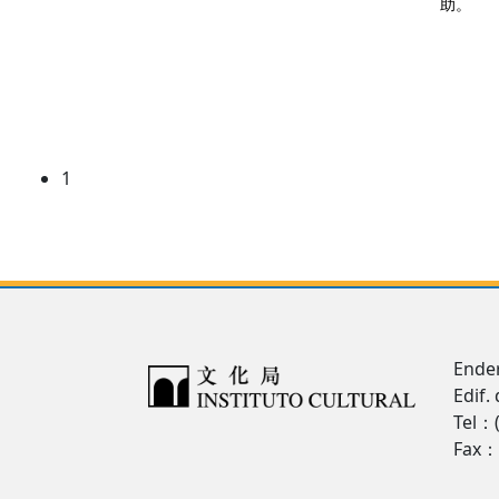
助。
1
Ende
Edif.
Tel：
Fax：