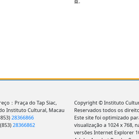
益。
reço：Praça do Tap Siac,
Copyright © Instituto Cultur
 do Instituto Cultural, Macau
Reservados todos os direito
(853)
28366866
Este site foi optimizado par
(853)
28366862
visualização a 1024 x 768, n
versões Internet Explorer 1