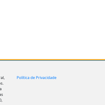
al,
Política de Privacidade
s.
a
as
0,