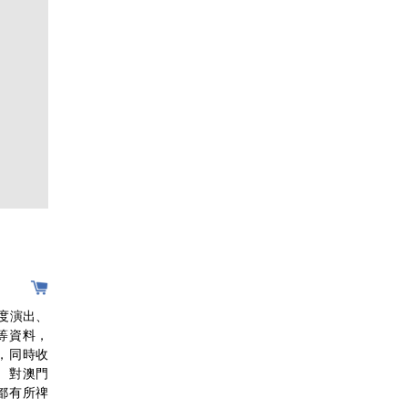
年度演出、
等資料，
，同時收
。對澳門
都有所禆