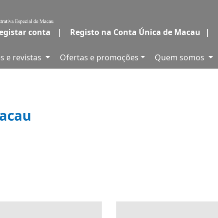
egistar conta
|
Registo na Conta Única de Macau
|
s e revistas
Ofertas e promoções
Quem somos
Macau