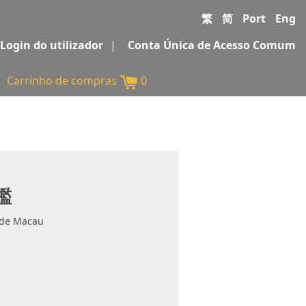
繁
简
Port
Eng
Login do utilizador
|
Conta Única de Acesso Comum
Carrinho de compras
0
鑑
 de Macau