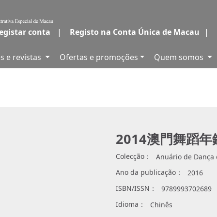
egistar conta
|
Registo na Conta Única de Macau
|
s e revistas
Ofertas e promoções
Quem somos
2014澳門舞蹈年
Colecção：
Anuário de Dança
Ano da publicação：
2016
ISBN/ISSN：
9789993702689
Idioma：
Chinês