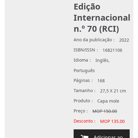
Edição
Internacional
n.º 70 (RCI)
Ano da publicação：
2022
ISBN/ISSN：
16821106
Idioma：
Inglês,
Português
Páginas：
168
Tamanho：
27,5 X 21 cm
Produto：
Capa mole
Preço：
MOP 150.00
Desconto：
MOP 135.00
Adicionar ao