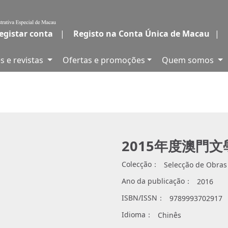
egistar conta
|
Registo na Conta Única de Macau
|
s e revistas
Ofertas e promoções
Quem somos
2015年度澳門
Colecção：
Selecção de Obras
Ano da publicação：
2016
ISBN/ISSN：
9789993702917
Idioma：
Chinês