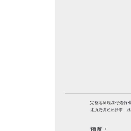
完整地呈现氹仔炮竹
述历史讲述氹仔事、
预览：