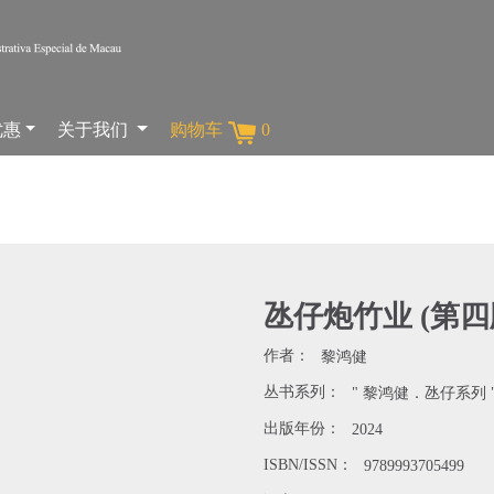
优惠
关于我们
购物车
0
氹仔炮竹业 (第四
作者：
黎鸿健
丛书系列：
" 黎鸿健．氹仔系列 
出版年份：
2024
ISBN/ISSN：
9789993705499