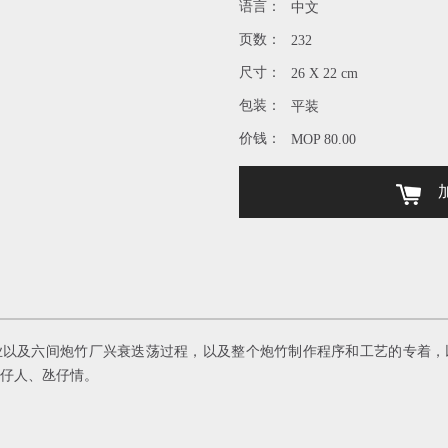
语言：
中文
页数：
232
尺寸：
26 X 22 cm
包装：
平装
价钱：
MOP 80.00
加
业以及六间炮竹厂兴衰迭荡过程，以及整个炮竹制作程序和工艺的专着，
氹仔人、氹仔情。