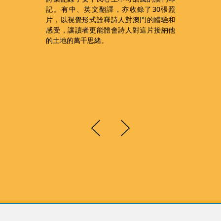
記。有中、英文翻譯，亦收錄了30張照
之
片，以視覺形式詮釋詩人對澳門的體驗和
展
感受，讓讀者更能體會詩人對這片接納他
和
的土地的萬千思緒。
中
他
創