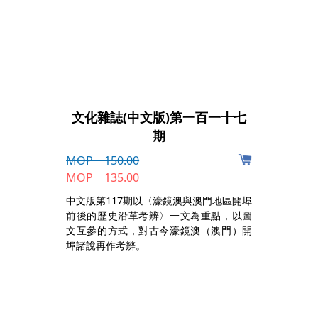
文化雜誌(中文版)第一百一十七
期
MOP 150.00
，
MOP 135.00
作
的
中文版第117期以〈濠鏡澳與澳門地區開埠
前後的歷史沿革考辨〉一文為重點，以圖
文互參的方式，對古今濠鏡澳（澳門）開
埠諸說再作考辨。