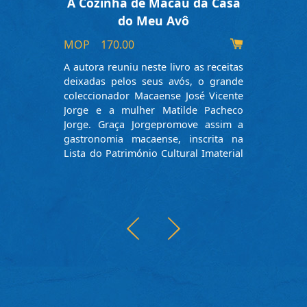
A Cozinha de Macau da Casa
do Meu Avô
MOP 170.00
心
A autora reuniu neste livro as receitas
對
deixadas pelos seus avós, o grande
思
coleccionador Macaense José Vicente
思
Jorge e a mulher Matilde Pacheco
Jorge. Graça Jorgepromove assim a
gastronomia macaense, inscrita na
Lista do Património Cultural Imaterial
de Macau. Este livro foi editado em
chinês e em português-inglês.