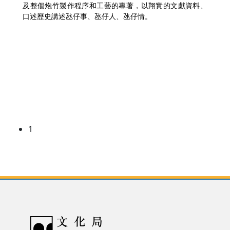
及整個炮竹製作程序和工藝的專著，以翔實的文獻資料、
口述歷史講述氹仔事、氹仔人、氹仔情。
1