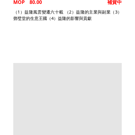
MOP 80.00
補貨中
（1）益隆風雲變遷六十載 （2）益隆的主業與副業（3）
鄧璧堂的生意王國（4）益隆的影響與貢獻