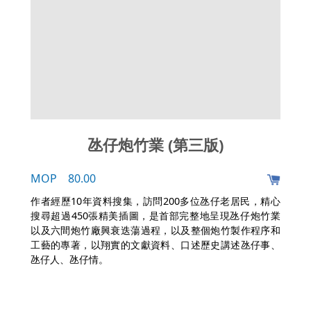
氹仔炮竹業 (第三版)
MOP 80.00
作者經歷10年資料搜集，訪問200多位氹仔老居民，精心
搜尋超過450張精美插圖，是首部完整地呈現氹仔炮竹業
以及六間炮竹廠興衰迭蕩過程，以及整個炮竹製作程序和
工藝的專著，以翔實的文獻資料、口述歷史講述氹仔事、
氹仔人、氹仔情。