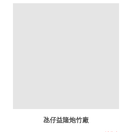
氹仔益隆炮竹廠