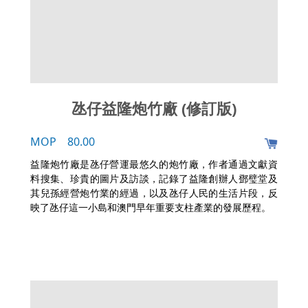
氹仔益隆炮竹廠 (修訂版)
MOP 80.00
益隆炮竹廠是氹仔營運最悠久的炮竹廠，作者通過文獻資
料搜集、珍貴的圖片及訪談，記錄了益隆創辦人鄧璧堂及
其兒孫經營炮竹業的經過，以及氹仔人民的生活片段，反
映了氹仔這一小島和澳門早年重要支柱產業的發展歷程。