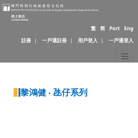
繁
简
Port
Eng
註冊
|
一戶通註冊
|
用戶登入
|
一戶通登入
黎鴻健 ‧ 氹仔系列