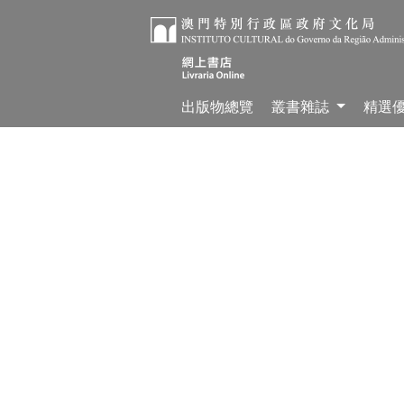
出版物總覽
叢書雜誌
精選