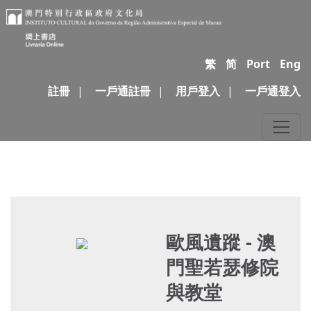
繁
简
Port
Eng
註冊
|
一戶通註冊
|
用戶登入
|
一戶通登入
歐風遺蹤 - 澳
門聖若瑟修院
與教堂