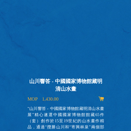
山川響答 - 中國國家博物館藏明
清山水畫
MOP 1,430.00
出
的
“山川響答 - 中國國家博物館藏明清山水畫
故
展”精心遂選中國國家博物館館藏65件
實
（套）創作於15至19世紀的山水畫作精
瞭
品，通過“攬勝山川和“寄興林泉”兩個部