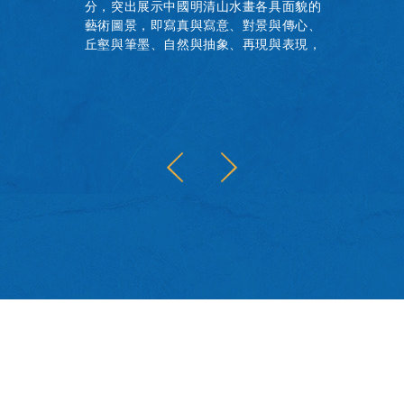
分，突出展示中國明清山水畫各具面貌的
藝術圖景，即寫真與寫意、對景與傳心、
丘壑與筆墨、自然與抽象、再現與表現，
共同呈現中國古代書畫山水題材的作品概
貌。本書為展覽圖錄，收錄全部展品圖
像，並附研究資料及論文兩篇。