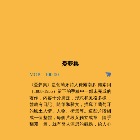
憂夢集
MOP 100.00
、
《憂夢集》是葡萄牙詩人費爾南多‧佩索阿
，
（1888-1935）留下的手稿中一部未完成的
收
著作，內容十分廣泛，形式和風格多樣，
門
體裁有日記、隨筆和雜文，描寫了葡萄牙
禆
的風土人情、人物、街景等。這些片段組
成一個整體，每個片段又觸立成章，隨手
翻閱一篇，就有發人深思的觀點，給人心
靈上的震撼。