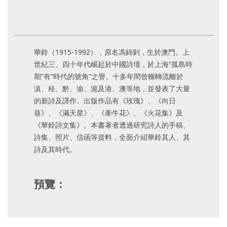
華鈴（1915-1992），原名馮錦釗，生於澳門。上
世紀三、四十年代崛起於中國詩壇，於上海“孤島時
期”有“時代的號角”之譽。十多年間曾輾轉流離於
滇、桂、黔、渝、滬及港、澳等地，並發表了大量
的新詩及譯作。出版作品有《玫瑰》、《向日
葵》、《滿天星》、《牽牛花》、《火花集》及
《華鈴詩文集》。本書著者透過研究詩人的手稿、
詩集、照片、信函等資料，全面介紹華鈴其人、其
詩及其時代。
預覽：