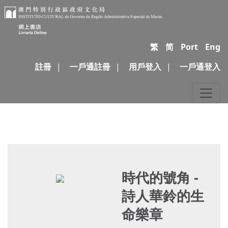
繁
简
Port
Eng
註冊
|
一戶通註冊
|
用戶登入
|
一戶通登入
時代的號角 -
詩人華鈴的生
命樂章