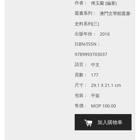
作者：
傅玉蘭 (編著)
叢書系列：
澳門文學館叢書‧
史料系列(三)
出版年份：
2016
ISBN/ISSN：
9789993703037
語言：
中文
頁數：
177
尺寸：
29.1 X 21.1 cm
包裝：
平裝
售價：
MOP 100.00
加入購物車