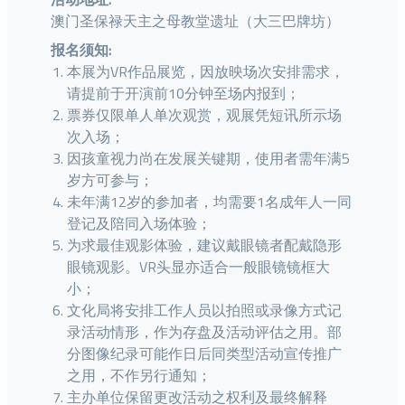
澳门圣保禄天主之母教堂遗址（大三巴牌坊）
报名须知:
本展为VR作品展览，因放映场次安排需求，
请提前于开演前10分钟至场内报到；
票券仅限单人单次观赏，观展凭短讯所示场
次入场；
因孩童视力尚在发展关键期，使用者需年满5
岁方可参与；
未年满12岁的参加者，均需要1名成年人一同
登记及陪同入场体验；
为求最佳观影体验，建议戴眼镜者配戴隐形
眼镜观影。VR头显亦适合一般眼镜镜框大
小；
文化局将安排工作人员以拍照或录像方式记
录活动情形，作为存盘及活动评估之用。部
分图像纪录可能作日后同类型活动宣传推广
之用，不作另行通知；
主办单位保留更改活动之权利及最终解释