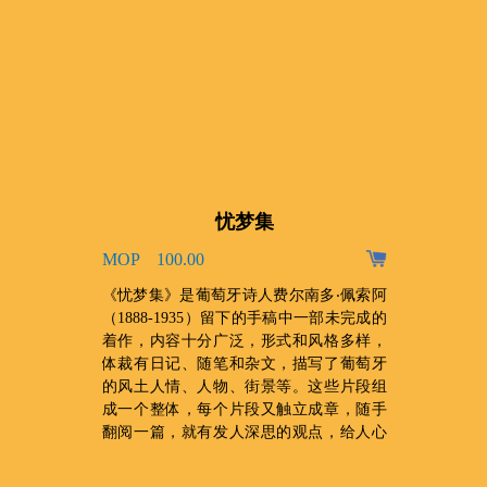
忧梦集
MOP 100.00
、
《忧梦集》是葡萄牙诗人费尔南多‧佩索阿
，
（1888-1935）留下的手稿中一部未完成的
收
着作，内容十分广泛，形式和风格多样，
门
体裁有日记、随笔和杂文，描写了葡萄牙
禆
的风土人情、人物、街景等。这些片段组
成一个整体，每个片段又触立成章，随手
翻阅一篇，就有发人深思的观点，给人心
灵上的震撼。