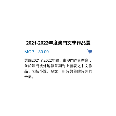
2021-2022年度澳門文學作品選
MOP 80.00
阿
選編2021至2022年間，由澳門作者撰寫，
成
並於澳門或外地報章期刊上發表之中文作
多
品，包括小說、散文、新詩與舊體詩詞的
葡
合集。
片
，
給