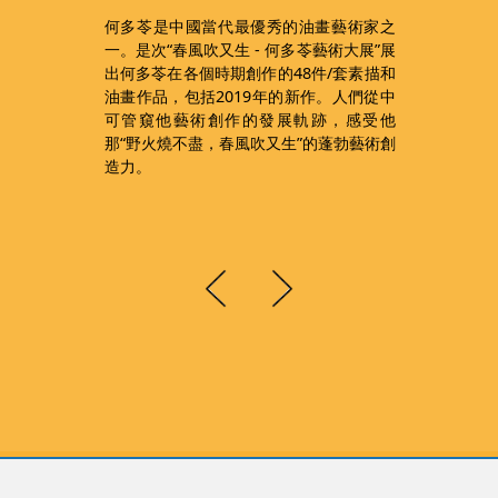
幾
何多苓是中國當代最優秀的油畫藝術家之
間
一。是次“春風吹又生 - 何多苓藝術大展”展
帝
出何多苓在各個時期創作的48件/套素描和
覽
油畫作品，包括2019年的新作。人們從中
，
可管窺他藝術創作的發展軌跡，感受他
服
那“野火燒不盡，春風吹又生”的蓬勃藝術創
禮
造力。
共