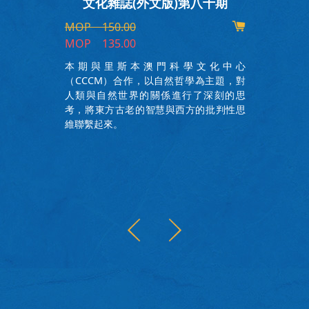
文化雜誌(外文版)第八十期
MOP 150.00
MOP 135.00
本期與里斯本澳門科學文化中心
畫
（CCCM）合作，以自然哲學為主題，對
件
人類與自然世界的關係進行了深刻的思
精
考，將東方古老的智慧與西方的批判性思
部
維聯繫起來。
的
、
，
概
圖