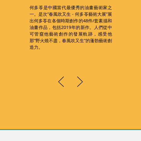
幾
何多苓是中國當代最優秀的油畫藝術家之
間
一。是次“春風吹又生 - 何多苓藝術大展”展
帝
出何多苓在各個時期創作的48件/套素描和
覽
油畫作品，包括2019年的新作。人們從中
，
可管窺他藝術創作的發展軌跡，感受他
服
那“野火燒不盡，春風吹又生”的蓬勃藝術創
禮
造力。
共