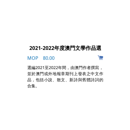
2021-2022年度澳門文學作品選
MOP 80.00
阿
選編2021至2022年間，由澳門作者撰寫，
成
並於澳門或外地報章期刊上發表之中文作
多
品，包括小說、散文、新詩與舊體詩詞的
葡
合集。
片
，
給