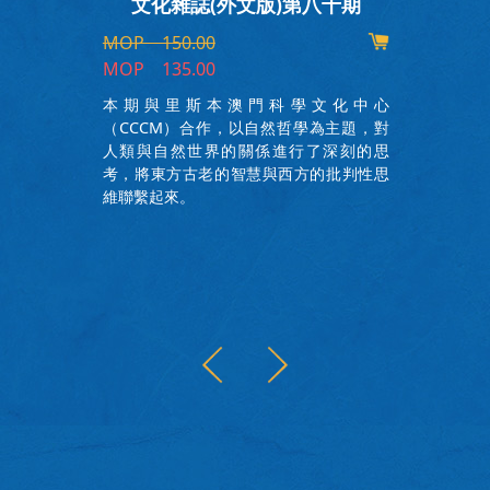
文化雜誌(外文版)第八十期
MOP 150.00
MOP 135.00
本期與里斯本澳門科學文化中心
畫
（CCCM）合作，以自然哲學為主題，對
件
人類與自然世界的關係進行了深刻的思
精
考，將東方古老的智慧與西方的批判性思
部
維聯繫起來。
的
、
，
概
圖